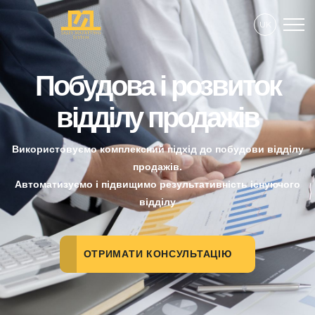
UK
Побудова і розвиток
відділу продажів
Використовуємо комплексний підхід до побудови відділу
продажів.
Автоматизуємо і підвищимо результативність існуючого
відділу
ОТРИМАТИ КОНСУЛЬТАЦІЮ